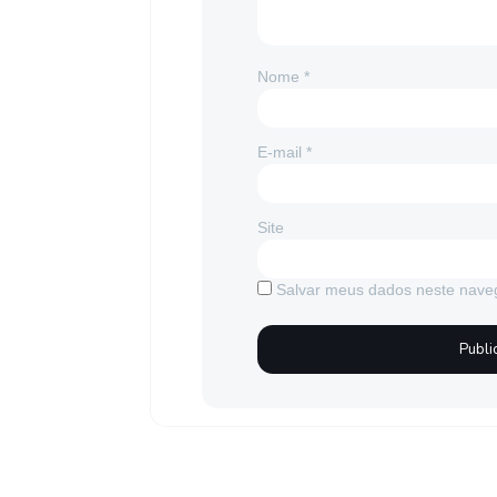
Nome
*
E-mail
*
Site
Salvar meus dados neste nave