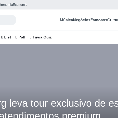
tronomia
Economia
Música
Negócios
Famosos
Cultu
List
Poll
Trivia Quiz
g leva tour exclusivo de e
 atendimentos premium