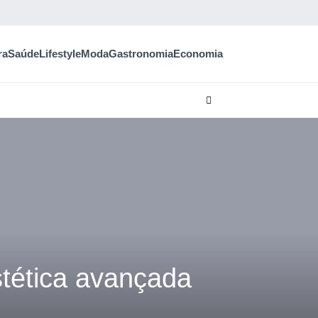
ra
Saúde
Lifestyle
Moda
Gastronomia
Economia
stética avançada