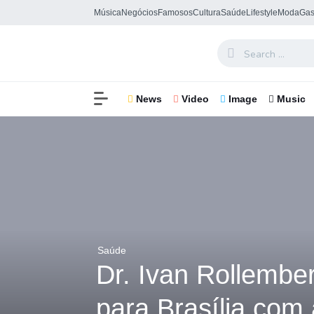
Música
Negócios
Famosos
Cultura
Saúde
Lifestyle
Moda
Gas
News
Video
Image
Music
Saúde
Dr. Ivan Rollember
para Brasília com