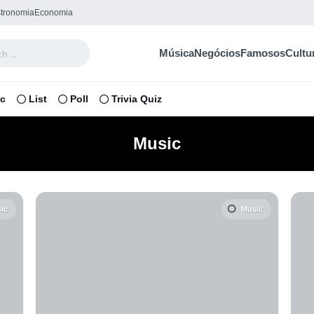
tronomia
Economia
Música
Negócios
Famosos
Cultu
ic
List
Poll
Trivia Quiz
Music
ic
Music