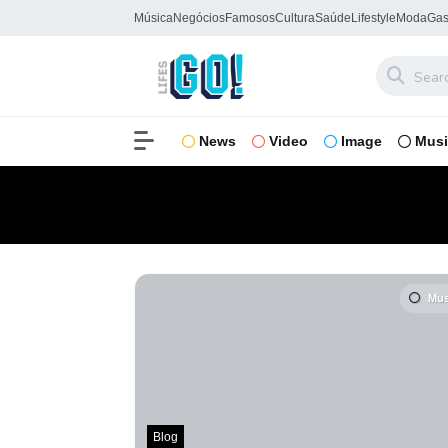
Música
Negócios
Famosos
Cultura
Saúde
Lifestyle
Moda
Gas
News
Video
Image
Mus
Mus
Blog