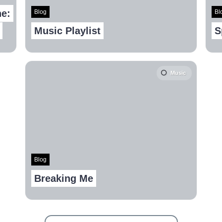
ne:
Blog
Bl
Music Playlist
S
Music
Blog
Breaking Me