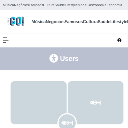
Música
Negócios
Famosos
Cultura
Saúde
Lifestyle
Moda
Gastronomia
Economia
Música
Negócios
Famosos
Cultura
Saúde
Lifestyle
Users