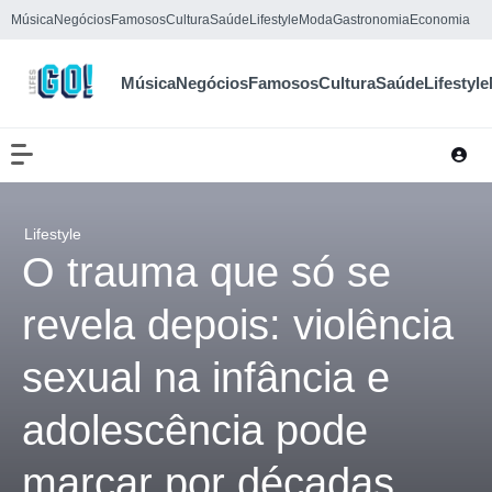
Música
Negócios
Famosos
Cultura
Saúde
Lifestyle
Moda
Gastronomia
Economia
Música
Negócios
Famosos
Cultura
Saúde
Lifestyle
Lifestyle
O trauma que só se
revela depois: violência
sexual na infância e
adolescência pode
marcar por décadas